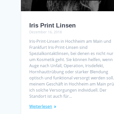
Iris Print Linsen
Dezember 16, 2018
Iris-Print-Linsen in Hochheim am Main und
Frankfurt Iris-Print-Linsen sind
Spezialkontaktlinsen, bei denen es nicht nur
um Kosmetik geht. Sie können helfen, wenn 
Auge nach Unfall, Operation, Irisdefekt,
Hornhauttrübung oder starker Blendung
optisch und funktional versorgt werden soll.
meinem Geschäft in Hochheim am Main prü
ich solche Versorgungen individuell. Der
Standort ist auch für…
Weiterlesen