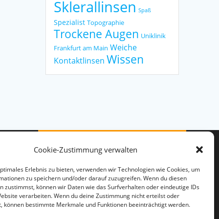
Sklerallinsen
Spaß
Spezialist
Topographie
Trockene Augen
Uniklinik
Weiche
Frankfurt am Main
Wissen
Kontaktlinsen
Cookie-Zustimmung verwalten
optimales Erlebnis zu bieten, verwenden wir Technologien wie Cookies, um
mationen zu speichern und/oder darauf zuzugreifen. Wenn du diesen
n zustimmst, können wir Daten wie das Surfverhalten oder eindeutige IDs
Website verarbeiten. Wenn du deine Zustimmung nicht erteilst oder
© 2026 Gero Mayer. WordPress
t, können bestimmte Merkmale und Funktionen beeinträchtigt werden.
mit dem
Mesmerize-Theme