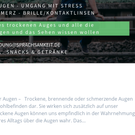
iner Augen – Trockene, brennende oder schmerzende Augen
Wohlbefinden dar. Sie wirken sich zusätzlich auf unser
Trockene Augen können uns empfindlich in der Wahrnehmun
es Alltags über die Augen wahr. Das…