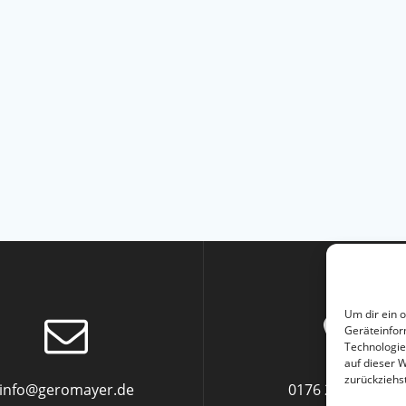
Um dir ein 
Geräteinfor
Technologie
auf dieser 
zurückziehs
info@geromayer.de
0176 2285 6872