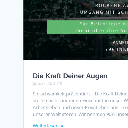
Die Kraft Deiner Augen
Januar 23, 2019
Sprachsamkeit präsentiert – Die Kraft De
stellen nicht nur einen Einschnitt in unser 
Arbeitsleben und unser Privatleben aus. 
unserer Welt stören. Wir nehmen 90% unser
Weiterlesen