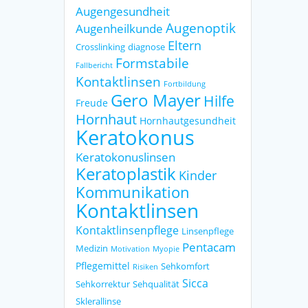
Augengesundheit
Augenoptik
Augenheilkunde
Eltern
Crosslinking
diagnose
Formstabile
Fallbericht
Kontaktlinsen
Fortbildung
Gero Mayer
Hilfe
Freude
Hornhaut
Hornhautgesundheit
Keratokonus
Keratokonuslinsen
Keratoplastik
Kinder
Kommunikation
Kontaktlinsen
Kontaktlinsenpflege
Linsenpflege
Pentacam
Medizin
Motivation
Myopie
Pflegemittel
Sehkomfort
Risiken
Sicca
Sehkorrektur
Sehqualität
Sklerallinse