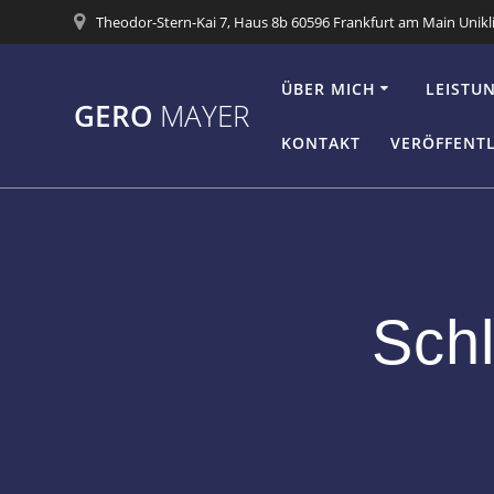
Zum
Theodor-Stern-Kai 7, Haus 8b 60596 Frankfurt am Main Unikl
Inhalt
springen
ÜBER MICH
LEISTU
GERO
MAYER
KONTAKT
VERÖFFENT
Sch