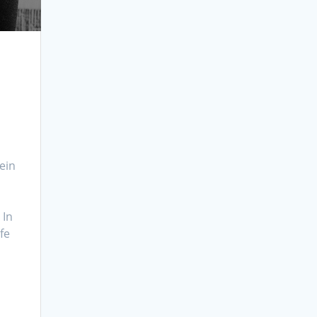
ein
 In
fe