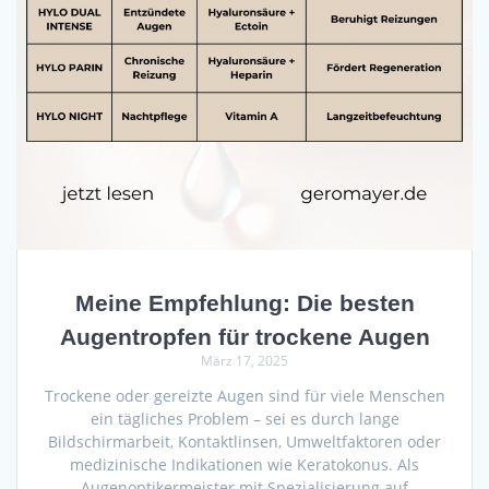
Meine Empfehlung: Die besten
Augentropfen für trockene Augen
März 17, 2025
Trockene oder gereizte Augen sind für viele Menschen
ein tägliches Problem – sei es durch lange
Bildschirmarbeit, Kontaktlinsen, Umweltfaktoren oder
medizinische Indikationen wie Keratokonus. Als
Augenoptikermeister mit Spezialisierung auf