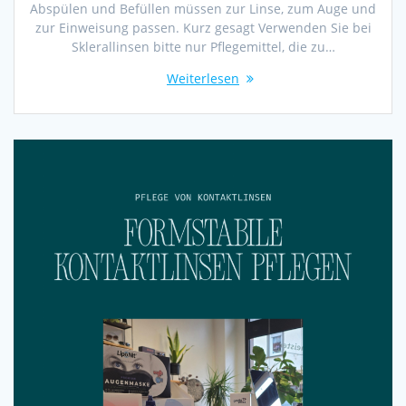
Abspülen und Befüllen müssen zur Linse, zum Auge und
zur Einweisung passen. Kurz gesagt Verwenden Sie bei
Sklerallinsen bitte nur Pflegemittel, die zu…
Weiterlesen