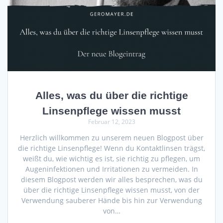
Alles, was du über die richtige
Linsenpflege wissen musst
Februar 12, 2023
Herzlich willkommen zu unserem neuen Blogpost über
die richtige Linsenpflege! Wenn du Kontaktlinsen trägst,
weißt du, wie wichtig es ist, sie richtig zu pflegen, um
Augeninfektionen und Irritationen zu vermeiden. In
diesem Blogpost werden wir alles besprechen, was du
über die richtige Linsenpflege wissen musst, von der
Verwendung sauberer Hände bis hin zur Verwendung
von…