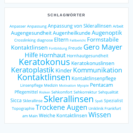
SCHLAGWÖRTER
Anpassung von Sklerallinsen
Anpasser
Anpassung
Arbeit
Augenoptik
Augengesundheit
Augenheilkunde
Formstabile
Eltern
Crosslinking
diagnose
Fallbericht
Gero Mayer
Kontaktlinsen
Freude
Fortbildung
Hilfe
Hornhaut
Hornhautgesundheit
Keratokonus
Keratokonuslinsen
Keratoplastik
Kommunikation
Kinder
Kontaktlinsen
Kontaktlinsenpflege
Pentacam
Linsenpflege
Medizin
Motivation
Myopie
Pflegemittel
Sehkomfort
Sehkorrektur
Sehqualität
Risiken
Sklerallinsen
Sicca
Spezialist
Sklerallinse
Spaß
Trockene Augen
Topographie
Uniklinik Frankfurt
Wissen
Weiche Kontaktlinsen
am Main