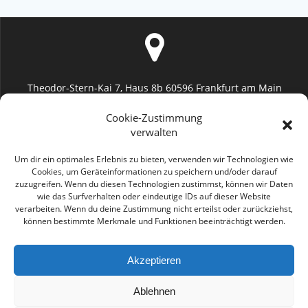
Theodor-Stern-Kai 7, Haus 8b 60596 Frankfurt am Main
Uniklinik Frankfurt (Augenheilkunde)
Cookie-Zustimmung
verwalten
Um dir ein optimales Erlebnis zu bieten, verwenden wir Technologien wie
Cookies, um Geräteinformationen zu speichern und/oder darauf
zuzugreifen. Wenn du diesen Technologien zustimmst, können wir Daten
info@geromayer.de
wie das Surfverhalten oder eindeutige IDs auf dieser Website
verarbeiten. Wenn du deine Zustimmung nicht erteilst oder zurückziehst,
können bestimmte Merkmale und Funktionen beeinträchtigt werden.
Akzeptieren
0176 2285 6872
Ablehnen