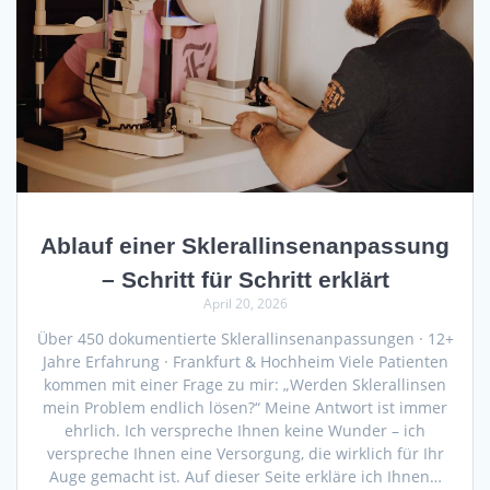
Ablauf einer Sklerallinsenanpassung
– Schritt für Schritt erklärt
April 20, 2026
Über 450 dokumentierte Sklerallinsenanpassungen · 12+
Jahre Erfahrung · Frankfurt & Hochheim Viele Patienten
kommen mit einer Frage zu mir: „Werden Sklerallinsen
mein Problem endlich lösen?“ Meine Antwort ist immer
ehrlich. Ich verspreche Ihnen keine Wunder – ich
verspreche Ihnen eine Versorgung, die wirklich für Ihr
Auge gemacht ist. Auf dieser Seite erkläre ich Ihnen…