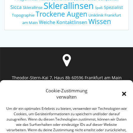
Sklerallinsen
Sicca
Spezialist
Sklerallinse
Spaß
Trockene Augen
Topographie
Uniklinik Frankfurt
Wissen
Weiche Kontaktlinsen
am Main
Theodor-Stern-Kai 7, Haus 8b 60596 Frankfurt am Main
Uniklinik Frankfurt (Augenheilkunde)
Cookie-Zustimmung
verwalten
Um dir ein optimales Erlebnis zu bieten, verwenden wir Technologien wie
Cookies, um Geräteinformationen zu speichern und/oder darauf
zuzugreifen. Wenn du diesen Technologien zustimmst, können wir Daten
info@geromayer.de
wie das Surfverhalten oder eindeutige IDs auf dieser Website
verarbeiten. Wenn du deine Zustimmung nicht erteilst oder zurückziehst,