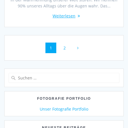
90% unseres Alltags über die Augen wahr. Das…
Weiterlesen
Beitragsnavigation
Seite
Seite
1
2
Suchen
nach:
FOTOGRAFIE PORTFOLIO
Unser Fotografie Portfolio
NEUESTE BEITRÄGE