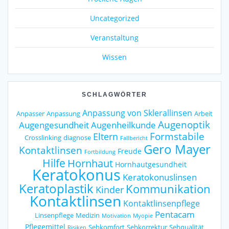
Uncategorized
Veranstaltung
Wissen
SCHLAGWÖRTER
Anpassung von Sklerallinsen
Anpasser
Anpassung
Arbeit
Augenoptik
Augengesundheit
Augenheilkunde
Formstabile
Eltern
Crosslinking
diagnose
Fallbericht
Gero Mayer
Kontaktlinsen
Freude
Fortbildung
Hilfe
Hornhaut
Hornhautgesundheit
Keratokonus
Keratokonuslinsen
Keratoplastik
Kommunikation
Kinder
Kontaktlinsen
Kontaktlinsenpflege
Pentacam
Linsenpflege
Medizin
Motivation
Myopie
Pflegemittel
Sehkomfort
Sehkorrektur
Sehqualität
Risiken