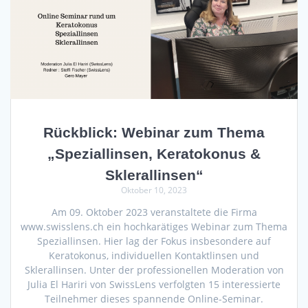
Rückblick: Webinar zum Thema
„Speziallinsen, Keratokonus &
Sklerallinsen“
Oktober 10, 2023
Am 09. Oktober 2023 veranstaltete die Firma
www.swisslens.ch ein hochkarätiges Webinar zum Thema
Speziallinsen. Hier lag der Fokus insbesondere auf
Keratokonus, individuellen Kontaktlinsen und
Sklerallinsen. Unter der professionellen Moderation von
Julia El Hariri von SwissLens verfolgten 15 interessierte
Teilnehmer dieses spannende Online-Seminar.