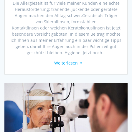
Die Allergiezeit ist für viele meiner Kunden eine echte
Herausforderung: tränende, juckende oder gerötete
Augen machen den Alltag schwer.Gerade als Träger
von Sklerallinsen, formstabilen
Kontaktlinsen oder weichen Keratokonuslinsen ist jetzt
besondere Vorsicht geboten. In diesem Beitrag möchte
ich Ihnen aus meiner Erfahrung ein paar wichtige Tipps
geben, damit Ihre Augen auch in der Pollenzeit gut
geschützt bleiben. Hygiene: Jetzt noch…
Weiterlesen