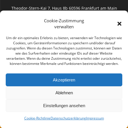
Theodor-Stern-Kai 7, Haus 8b 60596 Frankfurt am Main
Uniklinik Frankfurt (Augenheilkunde)
Cookie-Zustimmung
verwalten
Um dir ein optimales Erlebnis zu bieten, verwenden wir Technologien wie
Cookies, um Geräteinformationen zu speichern und/oder darauf
zuzugreifen. Wenn du diesen Technologien zustimmst, können wir Daten
info@geromayer.de
wie das Surfverhalten oder eindeutige IDs auf dieser Website
verarbeiten. Wenn du deine Zustimmung nicht erteilst oder zurückziehst,
können bestimmte Merkmale und Funktionen beeinträchtigt werden.
Akzeptieren
0176 2285 6872
Ablehnen
Einstellungen ansehen
Cookie-Richtlinie
Datenschutzerklärung
Impressum
© 2026 Gero Mayer. WordPress mit dem
Mesmerize-Theme