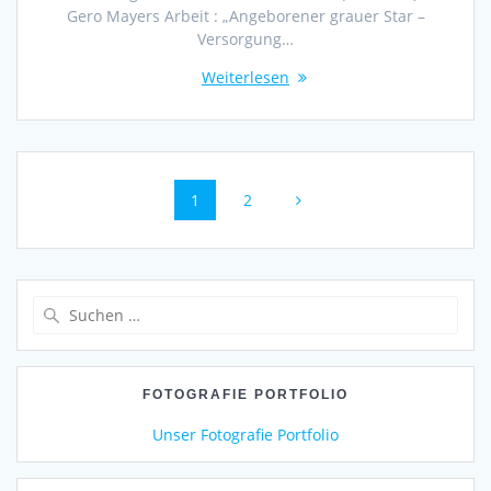
Gero Mayers Arbeit : „Angeborener grauer Star –
Versorgung…
Weiterlesen
Beitragsnavigation
Seite
Seite
1
2
Suchen
nach:
FOTOGRAFIE PORTFOLIO
Unser Fotografie Portfolio