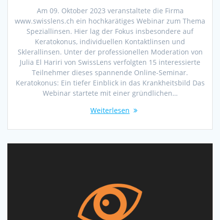
Am 09. Oktober 2023 veranstaltete die Firma
www.swisslens.ch ein hochkarätiges Webinar zum Thema
Speziallinsen. Hier lag der Fokus insbesondere auf
Keratokonus, individuellen Kontaktlinsen und
Sklerallinsen. Unter der professionellen Moderation von
Julia El Hariri von SwissLens verfolgten 15 interessierte
Teilnehmer dieses spannende Online-Seminar.
Keratokonus: Ein tiefer Einblick in das Krankheitsbild Das
Webinar startete mit einer gründlichen…
Weiterlesen