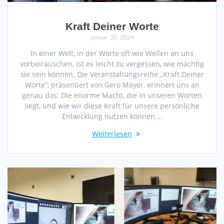
Kraft Deiner Worte
Januar 30, 2024
In einer Welt, in der Worte oft wie Wellen an uns
vorbeirauschen, ist es leicht zu vergessen, wie mächtig
sie sein können. Die Veranstaltungsreihe „Kraft Deiner
Worte“, präsentiert von Gero Mayer, erinnert uns an
genau das: Die enorme Macht, die in unseren Worten
liegt, und wie wir diese Kraft für unsere persönliche
Entwicklung nutzen können.…
Weiterlesen