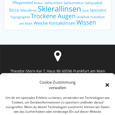
Pflegemittel
Sehkomfort
Sehkorrektur
Sehqualität
Risiken
Sklerallinsen
Sicca
Spezialist
Sklerallinse
Spaß
Trockene Augen
Topographie
Uniklinik Frankfurt
Wissen
Weiche Kontaktlinsen
am Main
Theodor-Stern-Kai 7, Haus 8b 60596 Frankfurt am Main
Uniklinik Frankfurt (Augenheilkunde)
Cookie-Zustimmung
verwalten
Um dir ein optimales Erlebnis zu bieten, verwenden wir Technologien wie
Cookies, um Geräteinformationen zu speichern und/oder darauf
zuzugreifen. Wenn du diesen Technologien zustimmst, können wir Daten
info@geromayer.de
wie das Surfverhalten oder eindeutige IDs auf dieser Website