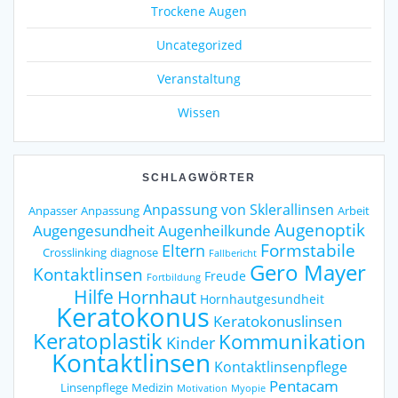
Trockene Augen
Uncategorized
Veranstaltung
Wissen
SCHLAGWÖRTER
Anpassung von Sklerallinsen
Anpasser
Anpassung
Arbeit
Augenoptik
Augengesundheit
Augenheilkunde
Formstabile
Eltern
Crosslinking
diagnose
Fallbericht
Gero Mayer
Kontaktlinsen
Freude
Fortbildung
Hilfe
Hornhaut
Hornhautgesundheit
Keratokonus
Keratokonuslinsen
Keratoplastik
Kommunikation
Kinder
Kontaktlinsen
Kontaktlinsenpflege
Pentacam
Linsenpflege
Medizin
Motivation
Myopie