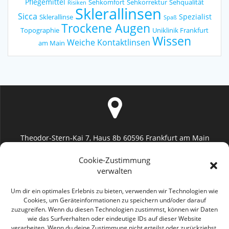
Pflegemittel
Sehkomfort
Sehkorrektur
Sehqualität
Risiken
Sklerallinsen
Sicca
Spezialist
Sklerallinse
Spaß
Trockene Augen
Topographie
Uniklinik Frankfurt
Wissen
Weiche Kontaktlinsen
am Main
Theodor-Stern-Kai 7, Haus 8b 60596 Frankfurt am Main
Uniklinik Frankfurt (Augenheilkunde)
Cookie-Zustimmung
verwalten
Um dir ein optimales Erlebnis zu bieten, verwenden wir Technologien wie
Cookies, um Geräteinformationen zu speichern und/oder darauf
zuzugreifen. Wenn du diesen Technologien zustimmst, können wir Daten
info@geromayer.de
wie das Surfverhalten oder eindeutige IDs auf dieser Website
verarbeiten. Wenn du deine Zustimmung nicht erteilst oder zurückziehst,