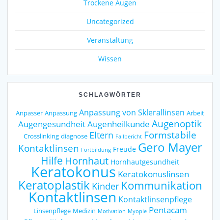
Trockene Augen
Uncategorized
Veranstaltung
Wissen
SCHLAGWÖRTER
Anpassung von Sklerallinsen
Anpasser
Anpassung
Arbeit
Augenoptik
Augengesundheit
Augenheilkunde
Formstabile
Eltern
Crosslinking
diagnose
Fallbericht
Gero Mayer
Kontaktlinsen
Freude
Fortbildung
Hilfe
Hornhaut
Hornhautgesundheit
Keratokonus
Keratokonuslinsen
Keratoplastik
Kommunikation
Kinder
Kontaktlinsen
Kontaktlinsenpflege
Pentacam
Linsenpflege
Medizin
Motivation
Myopie