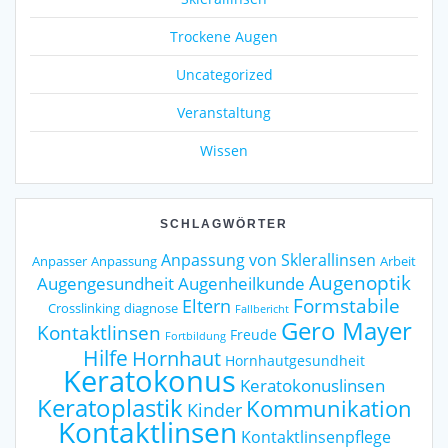
Trockene Augen
Uncategorized
Veranstaltung
Wissen
SCHLAGWÖRTER
Anpassung von Sklerallinsen
Anpasser
Anpassung
Arbeit
Augenoptik
Augengesundheit
Augenheilkunde
Formstabile
Eltern
Crosslinking
diagnose
Fallbericht
Gero Mayer
Kontaktlinsen
Freude
Fortbildung
Hilfe
Hornhaut
Hornhautgesundheit
Keratokonus
Keratokonuslinsen
Keratoplastik
Kommunikation
Kinder
Kontaktlinsen
Kontaktlinsenpflege