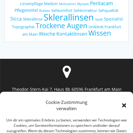
Pentacam
Linsenpflege
Medizin
Motivation
Myopie
Pflegemittel
Sehkomfort
Sehkorrektur
Sehqualität
Risiken
Sklerallinsen
Sicca
Spezialist
Sklerallinse
Spaß
Trockene Augen
Topographie
Uniklinik Frankfurt
Wissen
Weiche Kontaktlinsen
am Main
Theodor-Stern-Kai 7, Haus 8b 60596 Frankfurt am Main
Uniklinik Frankfurt (Augenheilkunde)
Cookie-Zustimmung
verwalten
Um dir ein optimales Erlebnis zu bieten, verwenden wir Technologien wie
Cookies, um Geräteinformationen zu speichern und/oder darauf
zuzugreifen. Wenn du diesen Technologien zustimmst, können wir Daten