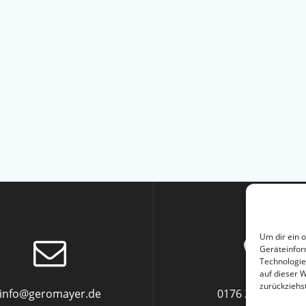
Um dir ein 
Geräteinfor
Technologie
auf dieser 
zurückziehs
info@geromayer.de
0176 2285 6872