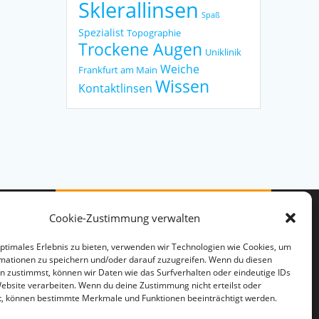
Sklerallinsen
Spaß
Spezialist
Topographie
Trockene Augen
Uniklinik
Weiche
Frankfurt am Main
Wissen
Kontaktlinsen
Cookie-Zustimmung verwalten
optimales Erlebnis zu bieten, verwenden wir Technologien wie Cookies, um
mationen zu speichern und/oder darauf zuzugreifen. Wenn du diesen
n zustimmst, können wir Daten wie das Surfverhalten oder eindeutige IDs
Website verarbeiten. Wenn du deine Zustimmung nicht erteilst oder
© 2026 Gero Mayer. WordPress
t, können bestimmte Merkmale und Funktionen beeinträchtigt werden.
mit dem
Mesmerize-Theme