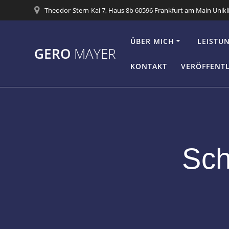
Zum
Theodor-Stern-Kai 7, Haus 8b 60596 Frankfurt am Main Unikl
Inhalt
springen
ÜBER MICH
LEISTU
GERO
MAYER
KONTAKT
VERÖFFENT
Sch