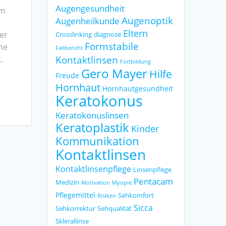
Augengesundheit
im
Augenoptik
Augenheilkunde
Eltern
er
Crosslinking
diagnose
Formstabile
ne
Fallbericht
Kontaktlinsen
.
Fortbildung
Gero Mayer
.
Hilfe
Freude
Hornhaut
Hornhautgesundheit
Keratokonus
Keratokonuslinsen
Keratoplastik
Kinder
Kommunikation
Kontaktlinsen
Kontaktlinsenpflege
Linsenpflege
Pentacam
Medizin
Motivation
Myopie
Pflegemittel
Sehkomfort
Risiken
Sicca
Sehkorrektur
Sehqualität
Sklerallinse