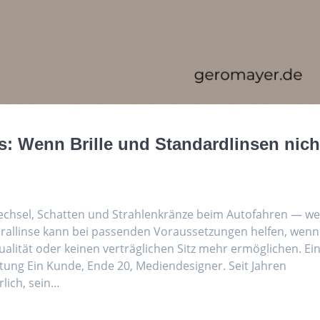
s: Wenn Brille und Standardlinsen nich
echsel, Schatten und Strahlenkränze beim Autofahren — we
lerallinse kann bei passenden Voraussetzungen helfen, wenn
ualität oder keinen verträglichen Sitz mehr ermöglichen. Ei
ung Ein Kunde, Ende 20, Mediendesigner. Seit Jahren
lich, sein…