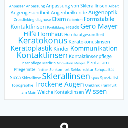
Anpassung von Sklerallinsen
Anpasser
Anpassung
Arbeit
Augenoptik
Augengesundheit
Augenheilkunde
Formstabile
Eltern
Crosslinking
diagnose
Fallbericht
Gero Mayer
Kontaktlinsen
Freude
Fortbildung
Hilfe
Hornhaut
Hornhautgesundheit
Keratokonus
Keratokonuslinsen
Keratoplastik
Kommunikation
Kinder
Kontaktlinsen
Kontaktlinsenpflege
Pentacam
Linsenpflege
Medizin
Motivation
Myopie
Pflegemittel
Sehkomfort
Sehkorrektur
Sehqualität
Risiken
Sklerallinsen
Sicca
Spezialist
Sklerallinse
Spaß
Trockene Augen
Topographie
Uniklinik Frankfurt
Wissen
Weiche Kontaktlinsen
am Main