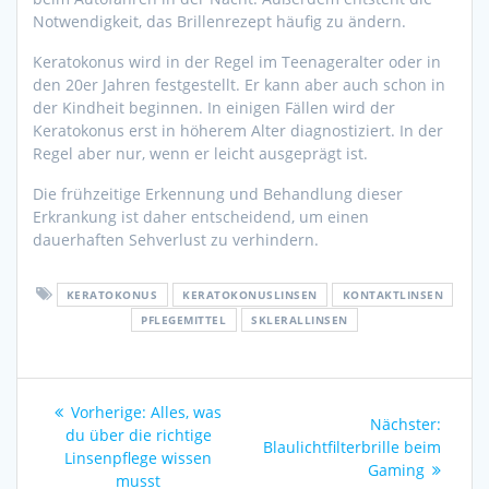
Notwendigkeit, das Brillenrezept häufig zu ändern.
Keratokonus wird in der Regel im Teenageralter oder in
den 20er Jahren festgestellt. Er kann aber auch schon in
der Kindheit beginnen. In einigen Fällen wird der
Keratokonus erst in höherem Alter diagnostiziert. In der
Regel aber nur, wenn er leicht ausgeprägt ist.
Die frühzeitige Erkennung und Behandlung dieser
Erkrankung ist daher entscheidend, um einen
dauerhaften Sehverlust zu verhindern.
KERATOKONUS
KERATOKONUSLINSEN
KONTAKTLINSEN
PFLEGEMITTEL
SKLERALLINSEN
Beitragsnavigation
Vorheriger
Vorherige:
Alles, was
Nächs
Nächster:
Beitrag:
du über die richtige
Beitra
Blaulichtfilterbrille beim
Linsenpflege wissen
Gaming
musst