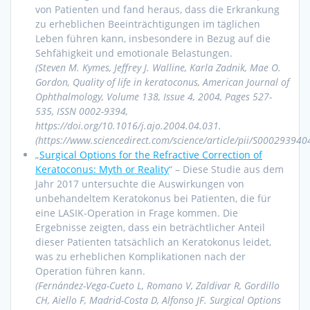
von Patienten und fand heraus, dass die Erkrankung
zu erheblichen Beeinträchtigungen im täglichen
Leben führen kann, insbesondere in Bezug auf die
Sehfähigkeit und emotionale Belastungen.
(Steven M. Kymes, Jeffrey J. Walline, Karla Zadnik, Mae O.
Gordon, Quality of life in keratoconus, American Journal of
Ophthalmology, Volume 138, Issue 4, 2004, Pages 527-
535, ISSN 0002-9394,
https://doi.org/10.1016/j.ajo.2004.04.031.
(https://www.sciencedirect.com/science/article/pii/S00029394
„
Surgical Options for the Refractive Correction of
Keratoconus: Myth or Reality
“ – Diese Studie aus dem
Jahr 2017 untersuchte die Auswirkungen von
unbehandeltem Keratokonus bei Patienten, die für
eine LASIK-Operation in Frage kommen. Die
Ergebnisse zeigten, dass ein beträchtlicher Anteil
dieser Patienten tatsächlich an Keratokonus leidet,
was zu erheblichen Komplikationen nach der
Operation führen kann.
(Fernández-Vega-Cueto L, Romano V, Zaldivar R, Gordillo
CH, Aiello F, Madrid-Costa D, Alfonso JF. Surgical Options