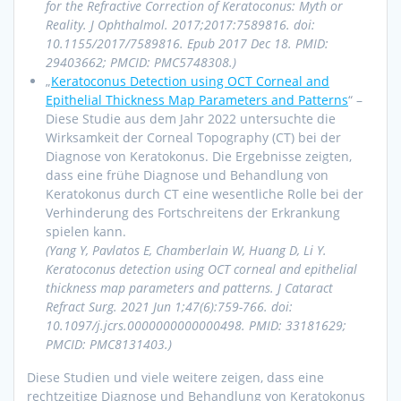
for the Refractive Correction of Keratoconus: Myth or
Reality. J Ophthalmol. 2017;2017:7589816. doi:
10.1155/2017/7589816. Epub 2017 Dec 18. PMID:
29403662; PMCID: PMC5748308.)
„
Keratoconus Detection using OCT Corneal and
Epithelial Thickness Map Parameters and Patterns
“ –
Diese Studie aus dem Jahr 2022 untersuchte die
Wirksamkeit der Corneal Topography (CT) bei der
Diagnose von Keratokonus. Die Ergebnisse zeigten,
dass eine frühe Diagnose und Behandlung von
Keratokonus durch CT eine wesentliche Rolle bei der
Verhinderung des Fortschreitens der Erkrankung
spielen kann.
(Yang Y, Pavlatos E, Chamberlain W, Huang D, Li Y.
Keratoconus detection using OCT corneal and epithelial
thickness map parameters and patterns. J Cataract
Refract Surg. 2021 Jun 1;47(6):759-766. doi:
10.1097/j.jcrs.0000000000000498. PMID: 33181629;
PMCID: PMC8131403.)
Diese Studien und viele weitere zeigen, dass eine
rechtzeitige Diagnose und Behandlung von Keratokonus