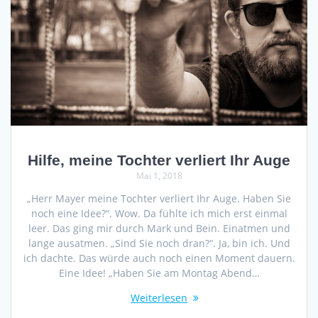
Hilfe, meine Tochter verliert Ihr Auge
Mai 1, 2018
„Herr Mayer meine Tochter verliert Ihr Auge. Haben Sie
noch eine Idee?“. Wow. Da fühlte ich mich erst einmal
leer. Das ging mir durch Mark und Bein. Einatmen und
lange ausatmen. „Sind Sie noch dran?“. Ja, bin ich. Und
ich dachte. Das würde auch noch einen Moment dauern.
Eine Idee! „Haben Sie am Montag Abend…
Weiterlesen