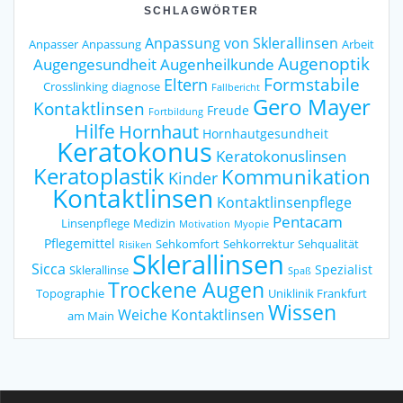
SCHLAGWÖRTER
Anpassung von Sklerallinsen
Anpasser
Anpassung
Arbeit
Augenoptik
Augengesundheit
Augenheilkunde
Formstabile
Eltern
Crosslinking
diagnose
Fallbericht
Gero Mayer
Kontaktlinsen
Freude
Fortbildung
Hilfe
Hornhaut
Hornhautgesundheit
Keratokonus
Keratokonuslinsen
Keratoplastik
Kommunikation
Kinder
Kontaktlinsen
Kontaktlinsenpflege
Pentacam
Linsenpflege
Medizin
Motivation
Myopie
Pflegemittel
Sehkomfort
Sehkorrektur
Sehqualität
Risiken
Sklerallinsen
Sicca
Spezialist
Sklerallinse
Spaß
Trockene Augen
Topographie
Uniklinik Frankfurt
Wissen
Weiche Kontaktlinsen
am Main