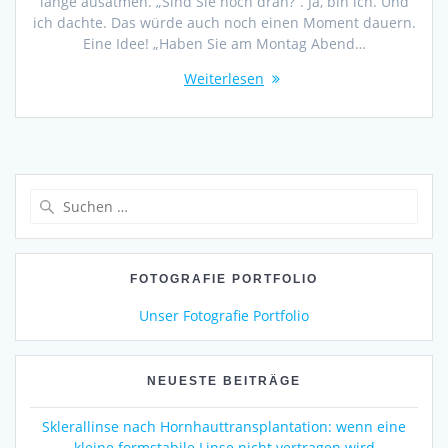
lange ausatmen. „Sind Sie noch dran?“. Ja, bin ich. Und
ich dachte. Das würde auch noch einen Moment dauern.
Eine Idee! „Haben Sie am Montag Abend…
Weiterlesen
Suchen
nach:
FOTOGRAFIE PORTFOLIO
Unser Fotografie Portfolio
NEUESTE BEITRÄGE
Sklerallinse nach Hornhauttransplantation: wenn eine
kleine formstabile Linse nicht vertragen wird