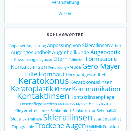
Veranstaltung
Wissen
SCHLAGWÖRTER
Anpassung von Sklerallinsen
Anpasser
Anpassung
Arbeit
Augenoptik
Augengesundheit
Augenheilkunde
Formstabile
Eltern
Crosslinking
diagnose
Fallbericht
Gero Mayer
Kontaktlinsen
Freude
Fortbildung
Hilfe
Hornhaut
Hornhautgesundheit
Keratokonus
Keratokonuslinsen
Keratoplastik
Kommunikation
Kinder
Kontaktlinsen
Kontaktlinsenpflege
Pentacam
Linsenpflege
Medizin
Motivation
Myopie
Pflegemittel
Sehkomfort
Sehkorrektur
Sehqualität
Risiken
Sklerallinsen
Sicca
Spezialist
Sklerallinse
Spaß
Trockene Augen
Topographie
Uniklinik Frankfurt