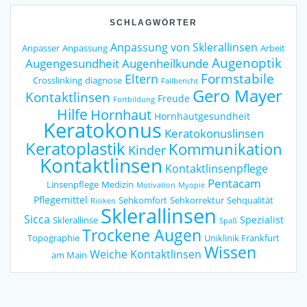
SCHLAGWÖRTER
Anpassung von Sklerallinsen
Anpasser
Anpassung
Arbeit
Augenoptik
Augengesundheit
Augenheilkunde
Formstabile
Eltern
Crosslinking
diagnose
Fallbericht
Gero Mayer
Kontaktlinsen
Freude
Fortbildung
Hilfe
Hornhaut
Hornhautgesundheit
Keratokonus
Keratokonuslinsen
Keratoplastik
Kommunikation
Kinder
Kontaktlinsen
Kontaktlinsenpflege
Pentacam
Linsenpflege
Medizin
Motivation
Myopie
Pflegemittel
Sehkomfort
Sehkorrektur
Sehqualität
Risiken
Sklerallinsen
Sicca
Spezialist
Sklerallinse
Spaß
Trockene Augen
Topographie
Uniklinik Frankfurt
Wissen
Weiche Kontaktlinsen
am Main