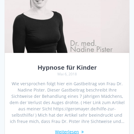
Hypnose für Kinder
Mai 6, 2018
Wie versprochen folgt hier ein Gastbeitrag von Frau Dr.
Nadine Pister. Dieser Gastbeitrag beschreibt Ihre
Sichtweise der Behandlung eines 7 jährigen Mädchens,
dem der Verlust des Auges drohte. ( Hier Link zum Artikel
aus meiner Sicht https://geromayer.de/hilfe-zur-
selbsthilfe/ ) Mich hat der Artikel sehr beeindruckt und
ich freue mich, dass Frau Dr. Pister ihre Sichtweise und…
Weiterlesen