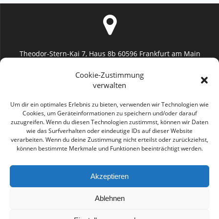
Theodor-Stern-Kai 7, Haus 8b 60596 Frankfurt am Main
Uniklinik Frankfurt (Augenheilkunde)
Cookie-Zustimmung
verwalten
Um dir ein optimales Erlebnis zu bieten, verwenden wir Technologien wie
Cookies, um Geräteinformationen zu speichern und/oder darauf
zuzugreifen. Wenn du diesen Technologien zustimmst, können wir Daten
info@geromayer.de
wie das Surfverhalten oder eindeutige IDs auf dieser Website
verarbeiten. Wenn du deine Zustimmung nicht erteilst oder zurückziehst,
können bestimmte Merkmale und Funktionen beeinträchtigt werden.
Akzeptieren
0176 2285 6872
Ablehnen