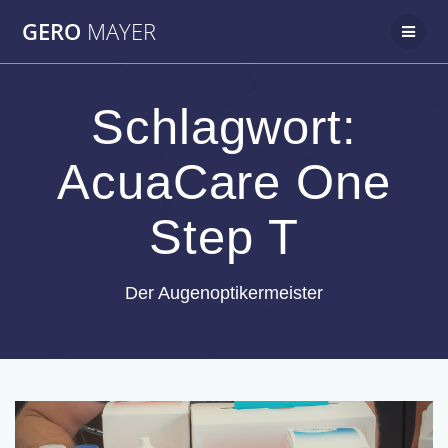
Zum
GERO
MAYER
Inhalt
springen
Schlagwort:
AcuaCare One
Step T
Der Augenoptikermeister