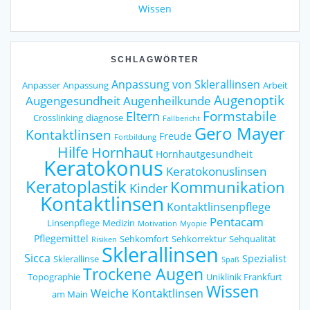
Wissen
SCHLAGWÖRTER
Anpassung von Sklerallinsen
Anpasser
Anpassung
Arbeit
Augenoptik
Augengesundheit
Augenheilkunde
Formstabile
Eltern
Crosslinking
diagnose
Fallbericht
Gero Mayer
Kontaktlinsen
Freude
Fortbildung
Hilfe
Hornhaut
Hornhautgesundheit
Keratokonus
Keratokonuslinsen
Keratoplastik
Kommunikation
Kinder
Kontaktlinsen
Kontaktlinsenpflege
Pentacam
Linsenpflege
Medizin
Motivation
Myopie
Pflegemittel
Sehkomfort
Sehkorrektur
Sehqualität
Risiken
Sklerallinsen
Sicca
Spezialist
Sklerallinse
Spaß
Trockene Augen
Topographie
Uniklinik Frankfurt
Wissen
Weiche Kontaktlinsen
am Main