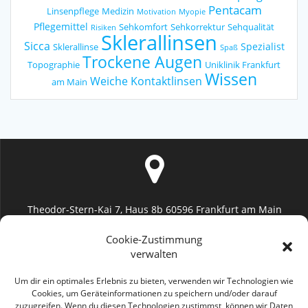
Pentacam
Linsenpflege
Medizin
Motivation
Myopie
Pflegemittel
Sehkomfort
Sehkorrektur
Sehqualität
Risiken
Sklerallinsen
Sicca
Spezialist
Sklerallinse
Spaß
Trockene Augen
Topographie
Uniklinik Frankfurt
Wissen
Weiche Kontaktlinsen
am Main
Theodor-Stern-Kai 7, Haus 8b 60596 Frankfurt am Main
Uniklinik Frankfurt (Augenheilkunde)
Cookie-Zustimmung
verwalten
Um dir ein optimales Erlebnis zu bieten, verwenden wir Technologien wie
Cookies, um Geräteinformationen zu speichern und/oder darauf
zuzugreifen. Wenn du diesen Technologien zustimmst, können wir Daten