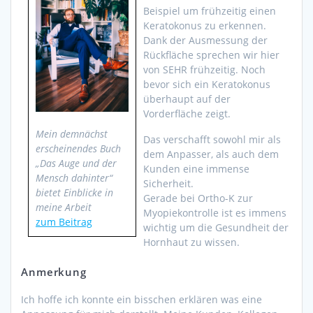
Beispiel um frühzeitig einen
Keratokonus zu erkennen.
Dank der Ausmessung der
Rückfläche sprechen wir hier
von SEHR frühzeitig. Noch
bevor sich ein Keratokonus
überhaupt auf der
Vorderfläche zeigt.
Mein demnächst
Das verschafft sowohl mir als
erscheinendes Buch
dem Anpasser, als auch dem
„Das Auge und der
Kunden eine immense
Mensch dahinter“
Sicherheit.
bietet Einblicke in
Gerade bei Ortho-K zur
meine Arbeit
Myopiekontrolle ist es immens
zum Beitrag
wichtig um die Gesundheit der
Hornhaut zu wissen.
Anmerkung
Ich hoffe ich konnte ein bisschen erklären was eine