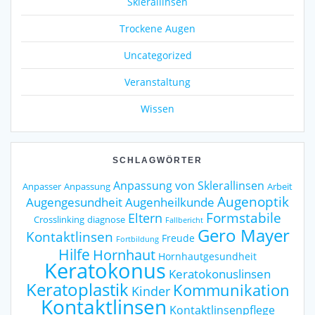
Sklerallinsen
Trockene Augen
Uncategorized
Veranstaltung
Wissen
SCHLAGWÖRTER
Anpassung von Sklerallinsen
Anpasser
Anpassung
Arbeit
Augenoptik
Augengesundheit
Augenheilkunde
Formstabile
Eltern
Crosslinking
diagnose
Fallbericht
Gero Mayer
Kontaktlinsen
Freude
Fortbildung
Hilfe
Hornhaut
Hornhautgesundheit
Keratokonus
Keratokonuslinsen
Keratoplastik
Kommunikation
Kinder
Kontaktlinsen
Kontaktlinsenpflege