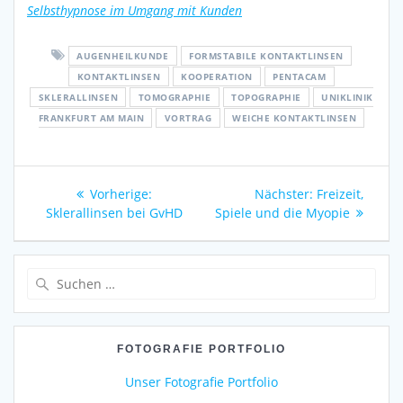
Selbsthypnose im Umgang mit Kunden
AUGENHEILKUNDE
FORMSTABILE KONTAKTLINSEN
KONTAKTLINSEN
KOOPERATION
PENTACAM
SKLERALLINSEN
TOMOGRAPHIE
TOPOGRAPHIE
UNIKLINIK
FRANKFURT AM MAIN
VORTRAG
WEICHE KONTAKTLINSEN
Beitragsnavigation
Vorheriger
Nächster
Vorherige:
Nächster:
Freizeit,
Beitrag:
Beitrag:
Sklerallinsen bei GvHD
Spiele und die Myopie
Suchen
nach:
FOTOGRAFIE PORTFOLIO
Unser Fotografie Portfolio