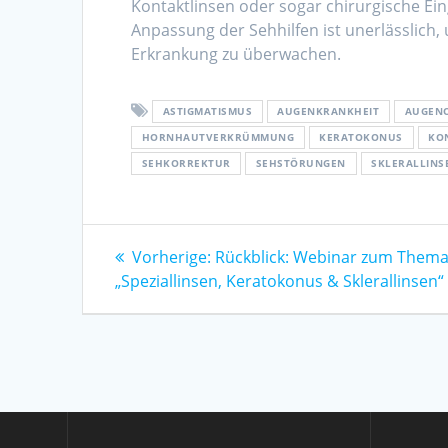
Kontaktlinsen oder sogar chirurgische Ei
Anpassung der Sehhilfen ist unerlässlich,
Erkrankung zu überwachen.
ASTIGMATISMUS
AUGENKRANKHEIT
AUGENO
HORNHAUTVERKRÜMMUNG
KERATOKONUS
KO
SEHKORREKTUR
SEHSTÖRUNGEN
SKLERALLINS
Beitragsnavigation
Vorheriger
Vorherige:
Rückblick: Webinar zum Them
Beitrag:
„Speziallinsen, Keratokonus & Sklerallinsen“