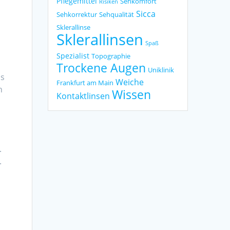
Pflegemittel
Sehkomfort
Risiken
Sicca
Sehkorrektur
Sehqualität
Sklerallinse
Sklerallinsen
Spaß
Spezialist
Topographie
Trockene Augen
Uniklinik
as
Weiche
Frankfurt am Main
h
Wissen
Kontaktlinsen
.
.