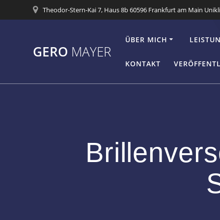
Zum
Theodor-Stern-Kai 7, Haus 8b 60596 Frankfurt am Main Unikl
Inhalt
springen
ÜBER MICH
LEISTU
GERO
MAYER
KONTAKT
VERÖFFENT
Brillenver
S