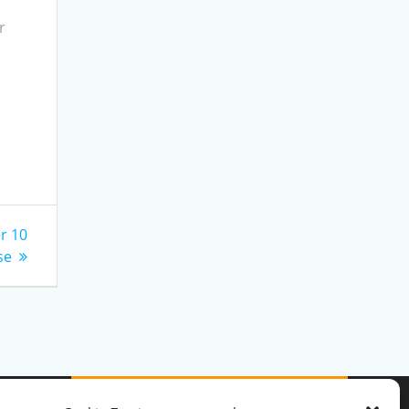
r
r 10
se