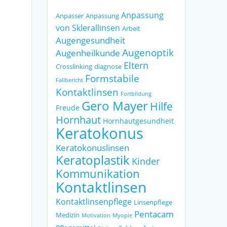
Anpassung
Anpasser
Anpassung
von Sklerallinsen
Arbeit
Augengesundheit
Augenoptik
Augenheilkunde
Eltern
Crosslinking
diagnose
Formstabile
Fallbericht
Kontaktlinsen
Fortbildung
Gero Mayer
Hilfe
Freude
Hornhaut
Hornhautgesundheit
Keratokonus
Keratokonuslinsen
Keratoplastik
Kinder
Kommunikation
Kontaktlinsen
Kontaktlinsenpflege
Linsenpflege
Pentacam
Medizin
Motivation
Myopie