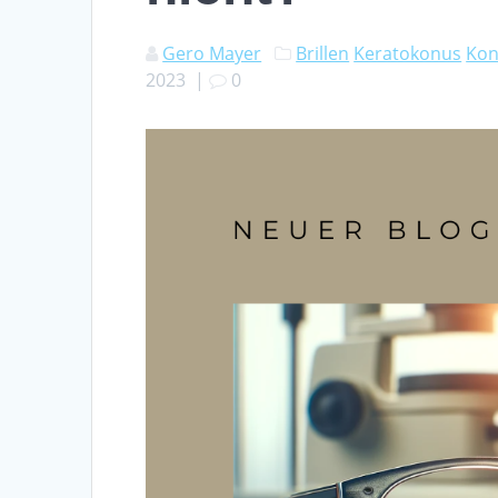
Gero Mayer
Brillen
Keratokonus
Kon
2023
|
0